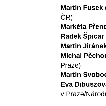
Martin Fusek
ČR)
Markéta Přen
Radek Špicar
Martin Jiráne
Michal Pěch
Praze)
Martin Svobo
Eva Dibuszov
v Praze/Národn