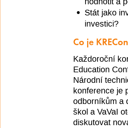
hodnotit a 
Stát jako in
investici?
Co je KRECo
Každoroční ko
Education Con
Národní techn
konference je
odborníkům a 
škol a VaVaI o
diskutovat nov