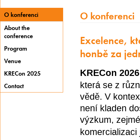
O konferenci
O konferenci
About the
conference
Excelence, kt
Program
honbě za jed
Venue
KRECon 202
KRECon 2025
která se z růz
Contact
vědě. V kontex
není kladen do
výzkum, zejmén
komercializaci