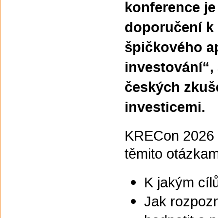
konference je
doporučení k 
špičkového a
investování“, 
českých zkuše
investicemi.
KRECon 2026 pr
těmito otázkam
K jakým cí
Jak rozpozn