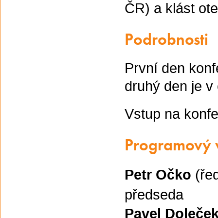
ČR) a klást ot
Podrobnosti
První den konf
druhý den je v
Vstup na konfe
Programový 
Petr Očko
(řed
předseda
Pavel Doleče