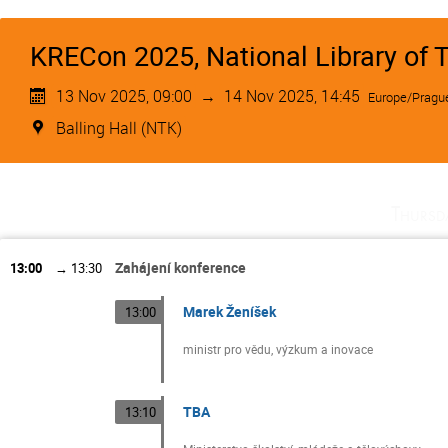
KRECon 2025, National Library of
13 Nov 2025, 09:00
→
14 Nov 2025, 14:45
Europe/Pragu
Balling Hall (NTK)
Thursd
Zahájení konference
13:00
→
13:30
Marek Ženíšek
13:00
ministr pro vědu, výzkum a inovace
TBA
13:10