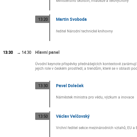
Ministerstvo školství, mládeže a tělovýchovy
Martin Svoboda
13:20
ředitel Národní technické knihovny
Hlavní panel
13:30
→
14:30
Úvodní keynote příspěvky přednášejících kontextově zarámují 
jejich role v českém prostředí, a trendům, které se v oblasti p
Pavel Doleček
13:30
Náměstek ministra pro vědu, výzkum a inovace
Václav Velčovský
13:50
Vrchní ředitel sekce mezinárodních vztahů, EU a